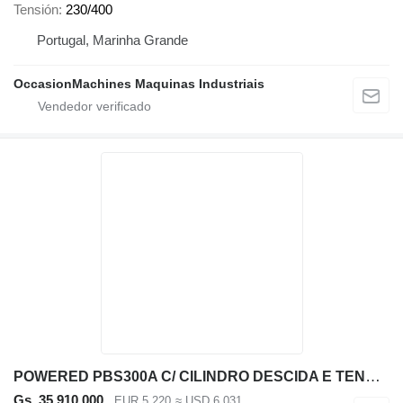
Tensión
230/400
Portugal, Marinha Grande
OccasionMachines Maquinas Industriais
POWERED PBS300A C/ CILINDRO DESCIDA E TENSOR 380V 3P
Gs. 35.910.000
EUR 5.220
≈ USD 6.031