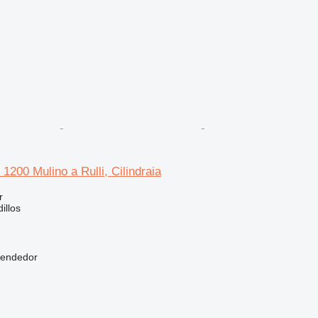
00 Mulino a Rulli, Cilindraia
r
illos
vendedor