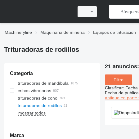
Machineryline
Maquinaria de minería
Equipos de trituración
Trituradoras de rodillos
21 anuncios
Categoría
Filtro
trituradoras de mandíbula
Clasificar
:
Fecha 
cribas vibratorias
Fecha de publica
antiguo en parte 
trituradoras de cono
trituradoras de rodillos
trituradoras de impacto de eje
molinos de bolas
horizontal
mostrar todos
molinos de micropolvo
trituradoras de impacto de eje
molinos verticales
vertical
molino clasificadores
Marca
molinos trapezoidales