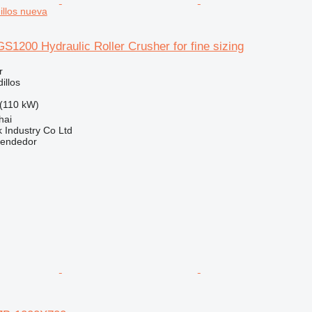
dillos nueva
S1200 Hydraulic Roller Crusher for fine sizing
r
illos
(110 kW)
hai
k Industry Co Ltd
vendedor