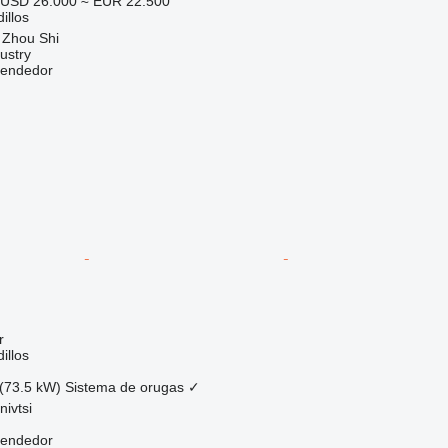
USD 26.000
≈ EUR 22.500
illos
 Zhou Shi
ustry
vendedor
r
illos
(73.5 kW)
Sistema de orugas
✓
nivtsi
vendedor