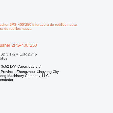
ra de rodillos nueva
rusher 2PG-400*250
SD 3.172
≈ EUR 2.745
illos
 (5.52 kW)
Capacidad
5 t/h
 Province, Zhengzhou, Xingyang City
heng Machinery Company, LLC
vendedor