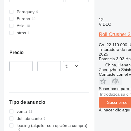
Paraguay
Europa
12
VÍDEO
Asia
Portugal
otros
Alemania
China
Roll Crusher 
Polonia
Uzbekistán
Ucrania
Gs. 22.110.000
U
Países Bajos
Turquía
Trituradora de rod
Precio
Italia
2025
Potencia
3.02 Hp
China, Henan
–
Zhengzhou Shis
Contacte con el 
Suscríbase para 
Tipo de anuncio
Suscribirse
Al hacer clic aq
venta
del fabricante
leasing (alquiler con opción a compra)