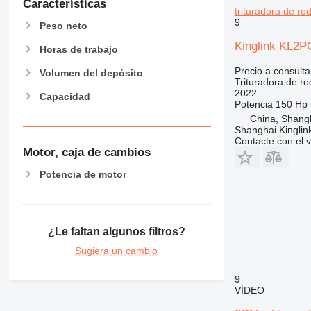
Características
trituradora de ro
9
Peso neto
Kinglink KL2PG
Horas de trabajo
Precio a consulta
Volumen del depósito
Trituradora de rod
2022
Capacidad
Potencia
150 Hp 
China, Shang
Shanghai Kinglin
Contacte con el 
Motor, caja de cambios
Potencia de motor
¿Le faltan algunos filtros?
Sugiera un cambio
9
VÍDEO