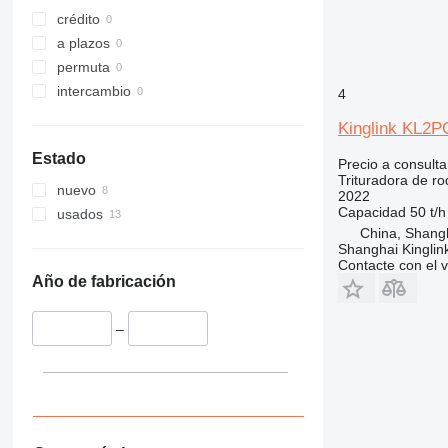
crédito
a plazos
permuta
intercambio
4
Kinglink KL2
Estado
Precio a consulta
Trituradora de rod
nuevo
2022
Capacidad
50 t/h
usados
China, Shang
Shanghai Kinglin
Contacte con el 
Año de fabricación
–