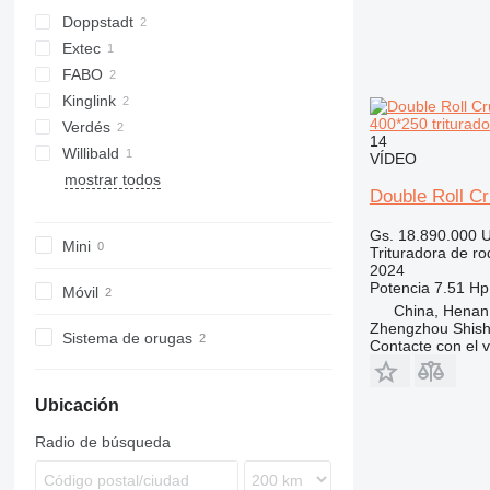
otros máquinas para moler
Doppstadt
Extec
FABO
Kinglink
FTV
400*250 triturado
Verdés
KL
512
14
Willibald
VÍDEO
mostrar todos
SR
Double Roll C
Gs. 18.890.000
U
Mini
Trituradora de rod
2024
Potencia
7.51 Hp
Móvil
China, Henan
Zhengzhou Shis
Sistema de orugas
Contacte con el 
Ubicación
Radio de búsqueda