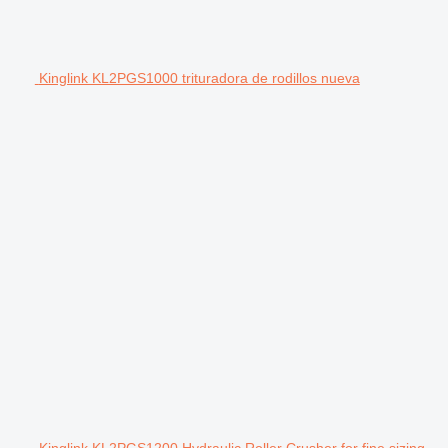
Kinglink KL2PGS1000 trituradora de rodillos nueva
Kinglink KL2PGS1200 Hydraulic Roller Crusher for fine sizing