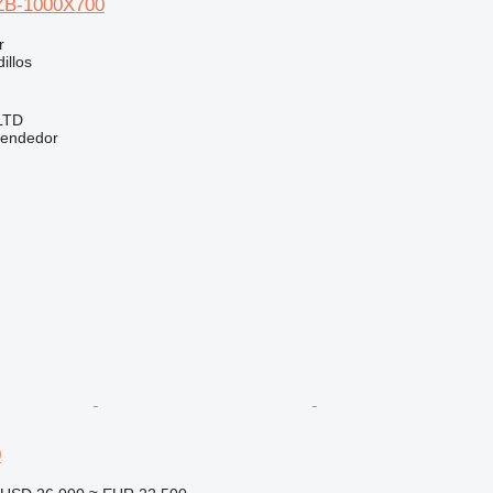
ZB-1000X700
r
illos
LTD
vendedor
0