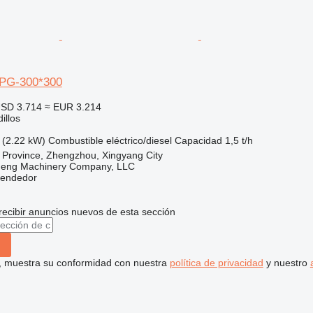
2PG-300*300
SD 3.714
≈ EUR 3.214
illos
 (2.22 kW)
Combustible
eléctrico/diesel
Capacidad
1,5 t/h
 Province, Zhengzhou, Xingyang City
heng Machinery Company, LLC
vendedor
recibir anuncios nuevos de esta sección
uí, muestra su conformidad con nuestra
política de privacidad
y nuestro