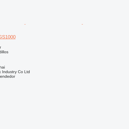
PGS1000
r
illos
hai
k Industry Co Ltd
vendedor