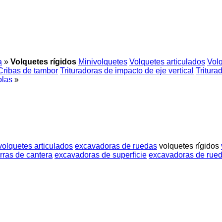
a
»
Volquetes rígidos
Minivolquetes
Volquetes articulados
Vol
Cribas de tambor
Trituradoras de impacto de eje vertical
Tritura
olas
»
volquetes articulados
excavadoras de ruedas
volquetes rígidos
rras de cantera
excavadoras de superficie
excavadoras de rued