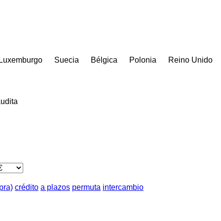
Luxemburgo
Suecia
Bélgica
Polonia
Reino Unido
udita
pra)
crédito
a plazos
permuta
intercambio