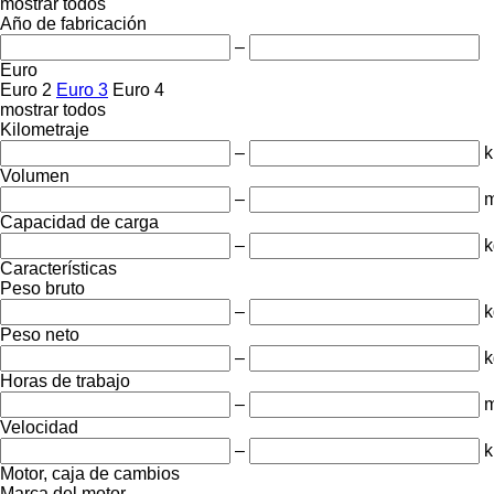
mostrar todos
Año de fabricación
–
Euro
Euro 2
Euro 3
Euro 4
mostrar todos
Kilometraje
–
Volumen
–
m
Capacidad de carga
–
k
Características
Peso bruto
–
k
Peso neto
–
k
Horas de trabajo
–
m
Velocidad
–
k
Motor, caja de cambios
Marca del motor