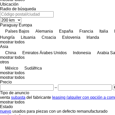
Ubicación
Radio de búsqueda
Paraguay
Europa
Países Bajos
Alemania
España
Francia
Italia
Hungría
Lituania
Croacia
Eslovenia
Irlanda
mostrar todos
Asia
China
Emiratos Árabes Unidos
Indonesia
Arabia Sa
mostrar todos
otros
México
Sudáfrica
mostrar todos
mostrar todos
Precio
–
Tipo de anuncio
venta
subasta
del fabricante
leasing (alquiler con opción a com
mostrar todos
Estado
nuevo
usados
para piezas
con un defecto
remanufacturado