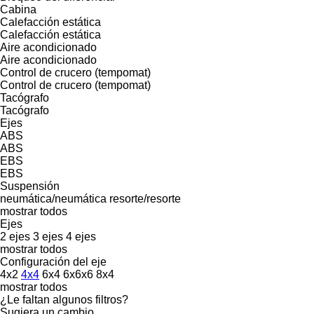
Cabina
Calefacción estática
Calefacción estática
Aire acondicionado
Aire acondicionado
Control de crucero (tempomat)
Control de crucero (tempomat)
Tacógrafo
Tacógrafo
Ejes
ABS
ABS
EBS
EBS
Suspensión
neumática/neumática
resorte/resorte
mostrar todos
Ejes
2 ejes
3 ejes
4 ejes
mostrar todos
Configuración del eje
4x2
4x4
6x4
6x6x6
8x4
mostrar todos
¿Le faltan algunos filtros?
Sugiera un cambio