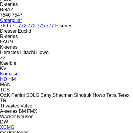
D-series
BelAZ
7540
7547
Caterpillar
769
771
772
773
775
777
F-series
Dresser
Euclid
R-series
FAUN
K-series
Heracles
Hitachi
Howo
ZZ
Kaelble
KV
Komatsu
HD
HM
MAN
TGS
O&K
Perlini
SDLG
Sany
Shacman
Sinotruk Howo
Tatra
Terex
TR
Thwaites
Volvo
A-series
BM
FMX
Wacker Neuson
DW
XCMG
mostrar todos