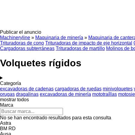
Publicar el anuncio
Machineryline
»
Maquinaria de minería
»
Maquinaria de canter
Trituradoras de cono
Trituradoras de impacto de eje horizontal
Cargadoras subterráneas
Trituradoras de martillo
Molinos de b
Volquetes rígidos
Categoría
excavadoras de cadenas
cargadoras de ruedas
minivolquetes
orugas
dragalinas
excavadoras de minería
mototraíllas
motosie
mostrar todos
Marca
No se han encontrado resultados para esta consulta
Astra
BM
RD
Ausa