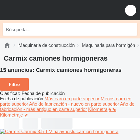
Maquinaria de construcción
Maquinaria para hormigón
Carmix camiones hormigoneras
15 anuncios:
Carmix camiones hormigoneras
Filtro
Clasificar
:
Fecha de publicación
Fecha de publicación
Más caro en parte superior
Menos caro en
parte superior
Año de fabricación - nuevo en parte superior
Año de
fabricación - más antiguo en parte superior
Kilometraje ⬊
Kilometraje ⬈