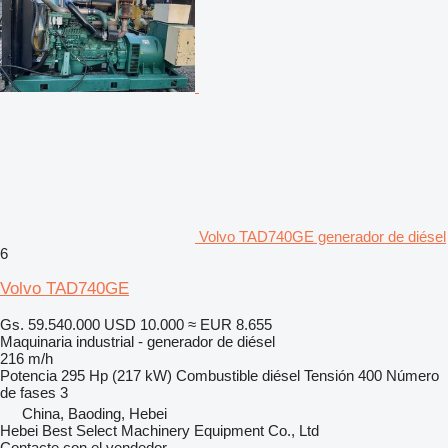
Volvo TAD740GE generador de diésel
6
Volvo TAD740GE
Gs. 59.540.000
USD 10.000
≈ EUR 8.655
Maquinaria industrial - generador de diésel
216 m/h
Potencia
295 Hp (217 kW)
Combustible
diésel
Tensión
400
Número
de fases
3
China, Baoding, Hebei
Hebei Best Select Machinery Equipment Co., Ltd
Contacte con el vendedor