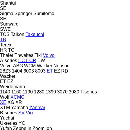
Shantui
SE
Sigma
Springer
Sumitomo
SH
Sunward
SWE
TOS
Taikon
Takeuchi
TB
Terex
HR
TC
Thaler
Thwaites
Tiki
Volvo
A-series
EC
ECR
EW
Volvo-ABG
WCM
Wacker Neuson
28Z3
1404
6003
8003
ET
EZ
RD
Wacker
ET
EZ
Weidemann
1140
1160
1190
1280
1390
3070
3080
T-series
Wolf
XCMG
XE
XG
XR
XTM
Yamaha
Yanmar
B-series
SV
Vio
Yuchai
U-series
YC
Yufan
Zeppelin
Zoomlion