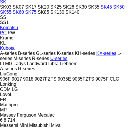
SK
SK03
SK07
SK17
SK20
SK25
SK28
SK30
SK35
SK45
SK50
SK55
SK60
SK75
SK85
SK130
SK140
SS
SS1
Komatsu
PC
PW
Kramer
KL
Kubota
A-series
B-series
GL-series
K-series
KH-series
KX-series
L-
series
M-series
R-series
U-series
LTMG
Ladys
Landward
Libra
Liebherr
A-series
R-series
LiuGong
906F
9017
9018
9027FZTS
9035E
9035FZTS
9075F
CLG
Lonking
CDM
LG
Lovol
FR
Machpro
MP
Massey Ferguson
Mecalac
6
8
714
Messersi
Mini
Mitsubishi
Miva