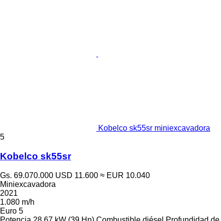
Kobelco sk55sr miniexcavadora
5
Kobelco sk55sr
Gs. 69.070.000
USD 11.600
≈ EUR 10.040
Miniexcavadora
2021
1.080 m/h
Euro 5
Potencia
28.67 kW (39 Hp)
Combustible
diésel
Profundidad de