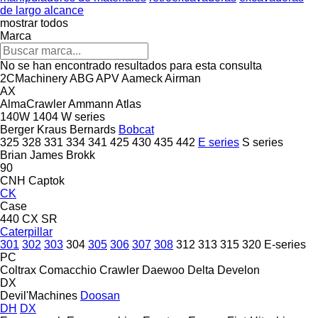
de largo alcance
mostrar todos
Marca
No se han encontrado resultados para esta consulta
2CMachinery
ABG
APV
Aameck
Airman
AX
AlmaCrawler
Ammann
Atlas
140W
1404
W series
Berger Kraus
Bernards
Bobcat
325
328
331
334
341
425
430
435
442
E series
S series
Brian James
Brokk
90
CNH
Captok
CK
Case
440
CX
SR
Caterpillar
301
302
303
304
305
306
307
308
312
313
315
320
E-series
PC
Coltrax
Comacchio
Crawler
Daewoo
Delta
Develon
DX
Devil'Machines
Doosan
DH
DX