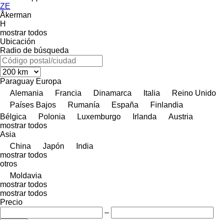
ZE
Åkerman
H
mostrar todos
Ubicación
Radio de búsqueda
Paraguay
Europa
Alemania
Francia
Dinamarca
Italia
Reino Unido
Países Bajos
Rumanía
España
Finlandia
Bélgica
Polonia
Luxemburgo
Irlanda
Austria
mostrar todos
Asia
China
Japón
India
mostrar todos
otros
Moldavia
mostrar todos
mostrar todos
Precio
–