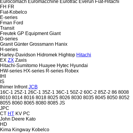
Eurocomach
Euromacchine
Eurotrac
Everun
Fiat-Hitachi
FH
FR
Fiat-Kobelco
E-series
Fman
Ford
Transit
Freutek
GP Equipment
Giant
D-series
Granit
Günter Grossmann
Hanix
H-series
Harley-Davidson
Hidromek
Hightop
Hitachi
EX
ZX
Zaxis
Hitachi-Sumitomo
Huayee
Hytec
Hyundai
HW-series
HX-series
R-series
Robex
IHI
IS
Ihimer
Infront
JCB
16C-1
25Z-1
26C-1
35Z-1
36C-1
50Z-2
60C-2
85Z-2
86
8008
8010
8014
8016
8018
8025
8026
8030
8035
8045
8050
8052
8055
8060
8065
8080
8085
JS
JPC
CT
HT
KV
PC
John Deere
Kato
HD
Kima
Kingway
Kobelco