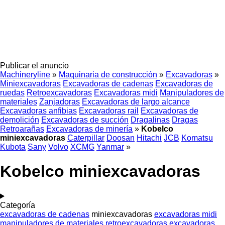
Publicar el anuncio
Machineryline
»
Maquinaria de construcción
»
Excavadoras
»
Miniexcavadoras
Excavadoras de cadenas
Excavadoras de
ruedas
Retroexcavadoras
Excavadoras midi
Manipuladores de
materiales
Zanjadoras
Excavadoras de largo alcance
Excavadoras anfibias
Excavadoras rail
Excavadoras de
demolición
Excavadoras de succión
Dragalinas
Dragas
Retroarañas
Excavadoras de minería
»
Kobelco
miniexcavadoras
Caterpillar
Doosan
Hitachi
JCB
Komatsu
Kubota
Sany
Volvo
XCMG
Yanmar
»
Kobelco miniexcavadoras
Categoría
excavadoras de cadenas
miniexcavadoras
excavadoras midi
manipuladores de materiales
retroexcavadoras
excavadoras