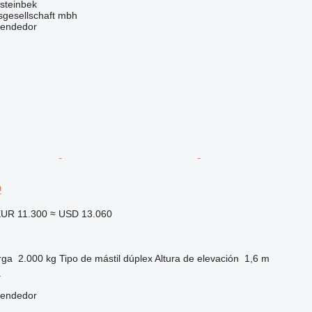
steinbek
sgesellschaft mbh
vendedor
D
UR 11.300
≈ USD 13.060
rga
2.000 kg
Tipo de mástil
dúplex
Altura de elevación
1,6 m
a
vendedor