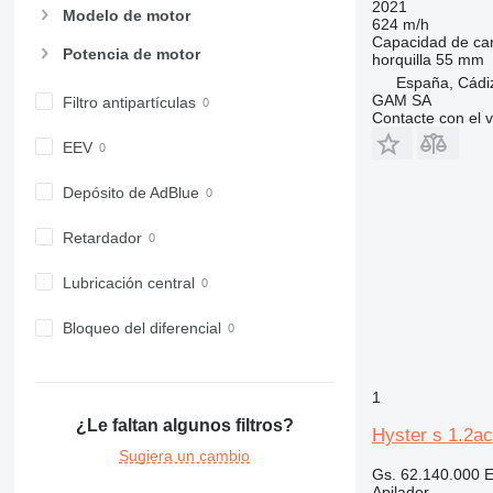
2021
Modelo de motor
624 m/h
Capacidad de ca
Potencia de motor
horquilla
55 mm
España, Cádi
GAM SA
Filtro antipartículas
Contacte con el 
EEV
Depósito de AdBlue
Retardador
Lubricación central
Bloqueo del diferencial
1
¿Le faltan algunos filtros?
Hyster s 1.2ac
Sugiera un cambio
Gs. 62.140.000
E
Apilador