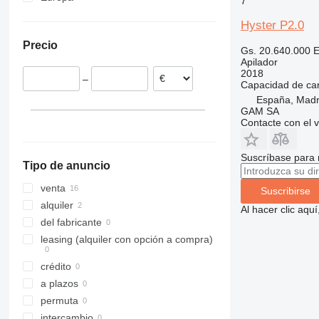
7
Alemania
OPX
Hyster P2.0
España
SV
Precio
Países Bajos
SXD
Gs. 20.640.000
E
Apilador
Croacia
2018
–
Capacidad de ca
España, Madr
GAM SA
Contacte con el 
Suscríbase para 
Tipo de anuncio
venta
Suscribirse
alquiler
Al hacer clic aq
del fabricante
leasing (alquiler con opción a compra)
crédito
a plazos
permuta
intercambio