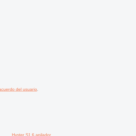
acuerdo del usuario
.
Hyster S1.6 apilador