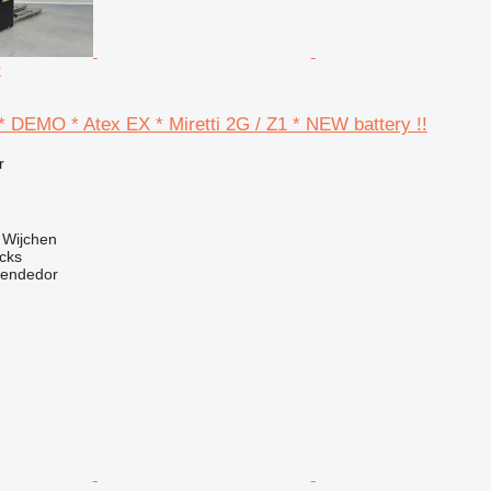
r
 * DEMO * Atex EX * Miretti 2G / Z1 * NEW battery !!
r
 Wijchen
ucks
vendedor