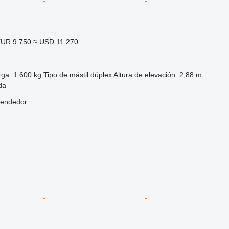
UR 9.750
≈ USD 11.270
rga
1.600 kg
Tipo de mástil
dúplex
Altura de elevación
2,88 m
da
vendedor