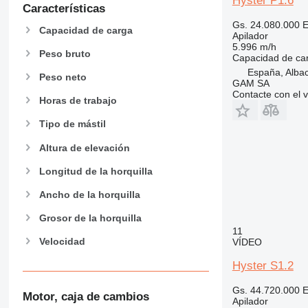
Hyster P1.6
Características
Gs. 24.080.000
E
Capacidad de carga
Apilador
5.996 m/h
Peso bruto
Capacidad de ca
España, Alba
Peso neto
GAM SA
Contacte con el 
Horas de trabajo
Tipo de mástil
Altura de elevación
Longitud de la horquilla
Ancho de la horquilla
Grosor de la horquilla
11
Velocidad
VÍDEO
Hyster S1.2
Gs. 44.720.000
E
Motor, caja de cambios
Apilador