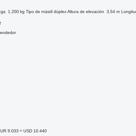
rga
1.200 kg
Tipo de mástil
dúplex
Altura de elevación
3,54 m
Longitu
z
vendedor
UR 9.033
≈ USD 10.440