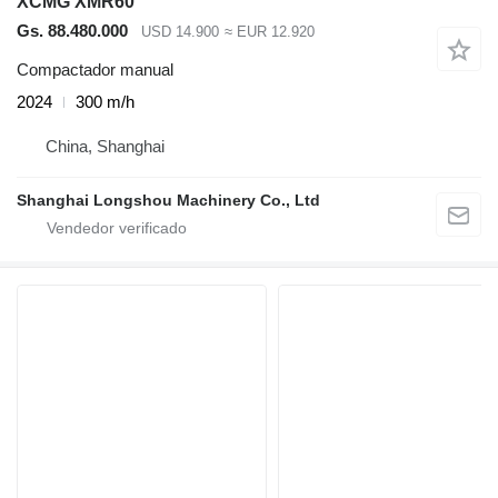
XCMG XMR60
Gs. 88.480.000
USD 14.900
≈ EUR 12.920
Compactador manual
2024
300 m/h
China, Shanghai
Shanghai Longshou Machinery Co., Ltd