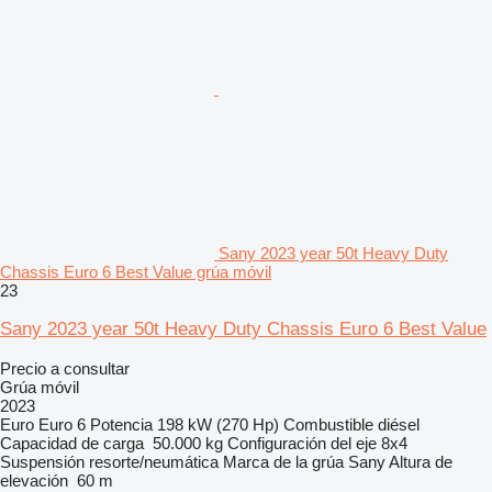
Sany 2023 year 50t Heavy Duty
Chassis Euro 6 Best Value grúa móvil
23
Sany 2023 year 50t Heavy Duty Chassis Euro 6 Best Value
Precio a consultar
Grúa móvil
2023
Euro
Euro 6
Potencia
198 kW (270 Hp)
Combustible
diésel
Capacidad de carga
50.000 kg
Configuración del eje
8x4
Suspensión
resorte/neumática
Marca de la grúa
Sany
Altura de
elevación
60 m