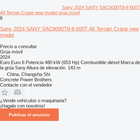
Sany 2024 SANY SAC6000T8-8 600T
All Terrain Crane new model grúa móvil
6
Sany 2024 SANY SAC6000T8-8 600T All Terrain Crane new
model
Precio a consultar
Grúa móvil
2024
Euro
Euro 6
Potencia
480 kW (653 Hp)
Combustible
diésel
Marca de
la grúa
Sany
Altura de elevación
143 m
China, Changsha Shi
Concrete Power Brothers
Contacte con el vendedor
¿Vende vehículos o maquinaria?
¡Hagalo con nosotros!
Publicar el anuncio