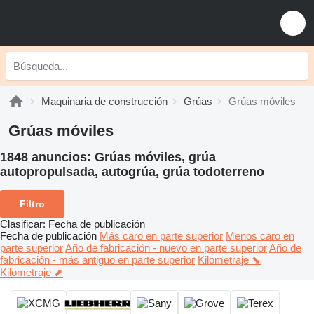
Maquinaria de construcción
Grúas
Grúas móviles
Grúas móviles
1848 anuncios:
Grúas móviles, grúa
autopropulsada, autogrúa, grúa todoterreno
Filtro
Clasificar
:
Fecha de publicación
Fecha de publicación
Más caro en parte superior
Menos caro en
parte superior
Año de fabricación - nuevo en parte superior
Año de
fabricación - más antiguo en parte superior
Kilometraje ⬊
Kilometraje ⬈