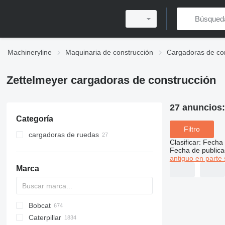
Machineryline
Maquinaria de construcción
Cargadoras de co
Zettelmeyer cargadoras de construcción
27 anuncios
Categoría
Filtro
cargadoras de ruedas
Clasificar
:
Fecha 
Fecha de publica
antiguo en parte 
Marca
Bobcat
AL
AR
200 - series
TW
Caterpillar
AS
W series
400 - series
463
CK
40XT