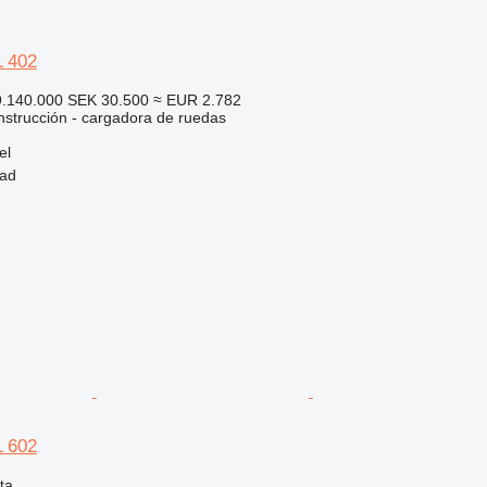
L 402
9.140.000
SEK 30.500
≈ EUR 2.782
strucción - cargadora de ruedas
el
tad
L 602
ta