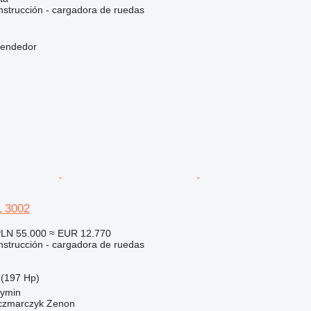
strucción - cargadora de ruedas
vendedor
L 3002
LN 55.000
≈ EUR 12.770
strucción - cargadora de ruedas
(197 Hp)
zymin
zmarczyk Zenon