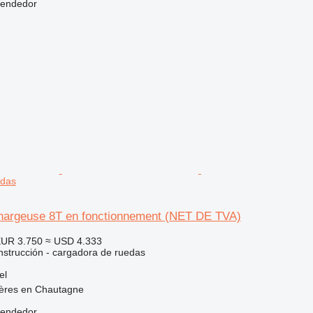
vendedor
edas
hargeuse 8T en fonctionnement (NET DE TVA)
UR 3.750
≈ USD 4.333
strucción - cargadora de ruedas
el
ières en Chautagne
vendedor