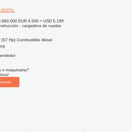
L602SL
0.960.000
EUR 4.500
≈ USD 5.199
strucción - cargadora de ruedas
 (57 Hp)
Combustible
diésel
erp
vendedor
s o maquinaria?
tros!
nuncio