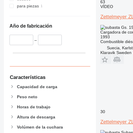
956
63
para piezas
VÍDEO
962
963
Zettelmeyer Z
966
Año de fabricación
Gs. 1
972
Cargadora de con
973
1993
–
Combustible
diés
980
Suecia, Karls
982
Klaravik Sweden
986
988
990
Características
992
D series
Capacidad de carga
F-series
Peso neto
G-series
Horas de trabajo
GC
30
IT
Altura de descarga
Zettelmeyer Z
NR
Volúmen de la cuchara
Subas