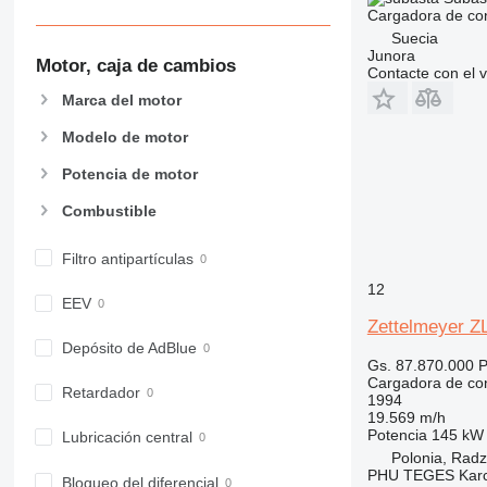
Cargadora de con
Suecia
Junora
Motor, caja de cambios
Contacte con el 
Marca del motor
Modelo de motor
Potencia de motor
Combustible
Filtro antipartículas
12
EEV
Zettelmeyer Z
Depósito de AdBlue
Gs. 87.870.000
P
Cargadora de con
Retardador
1994
19.569 m/h
Potencia
145 kW 
Lubricación central
Polonia, Rad
PHU TEGES Karc
Bloqueo del diferencial