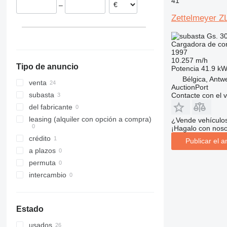
41
–
Francia
907
TM
T-series
Zettelmeyer Z
Rumanía
908
Portugal
910
Gs. 3
Cargadora de con
Polonia
914
1997
918
10.257 m/h
Tipo de anuncio
Potencia
41.9 kW
920
Bélgica, Antw
924
venta
AuctionPort
926
subasta
Contacte con el 
928
del fabricante
930
leasing (alquiler con opción a compra)
¿Vende vehículo
¡Hagalo con noso
931
crédito
Publicar el a
936
a plazos
938
permuta
941
intercambio
943
950
953
Estado
955
usados