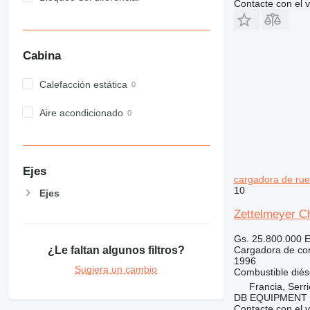
Contacte con el 
Cabina
Calefacción estática
Aire acondicionado
Ejes
cargadora de ru
10
Ejes
Zettelmeyer C
Gs. 25.800.000
E
Cargadora de con
¿Le faltan algunos filtros?
1996
Sugiera un cambio
Combustible
diés
Francia, Serr
DB EQUIPMENT
Contacte con el 