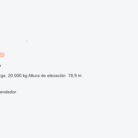
20
r
rga
20.000 kg
Altura de elevación
78,9 m
vendedor