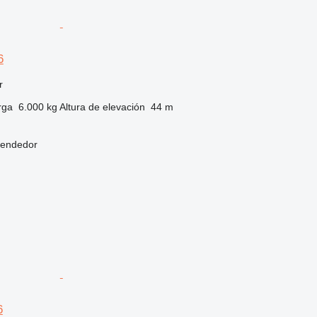
6
r
rga
6.000 kg
Altura de elevación
44 m
vendedor
6