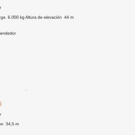
r
rga
6.000 kg
Altura de elevación
44 m
vendedor
5
r
ón
34,5 m