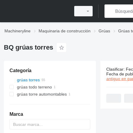
Machineryline
Maquinaria de construcción
Grúas
Grúas t
BQ grúas torres
Clasificar
:
Fec
Categoría
55 anuncio
Fecha de publ
antiguo en par
grúas torres
grúas todo terreno
grúas torre automontables
Marca