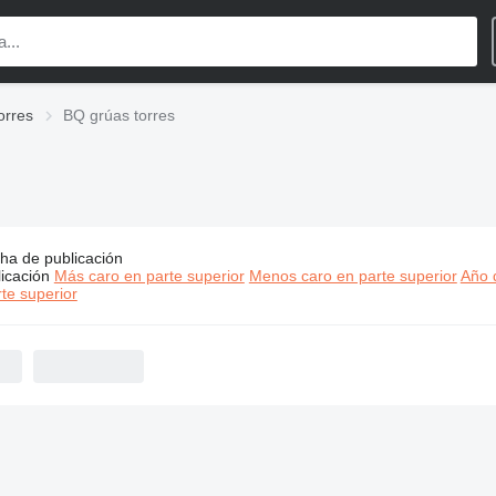
orres
BQ grúas torres
ha de publicación
s:
BQ grúas torres
icación
Más caro en parte superior
Menos caro en parte superior
Año d
te superior