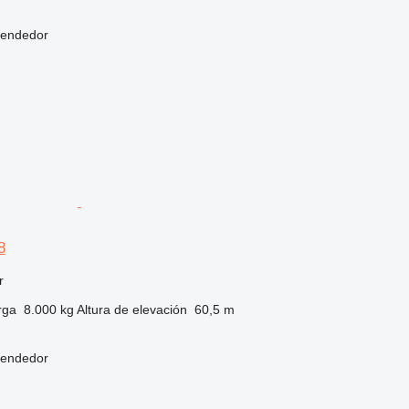
vendedor
8
r
rga
8.000 kg
Altura de elevación
60,5 m
vendedor