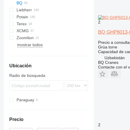
BQ
Liebherr
CM
CBR
TCK
J42NS
Potain
TLX
J52NS
A-series
5
SK
2
Terex
J5010
HS
21
GTMR
ER
SMH
GT
365
S-series
XCMG
K-Series
H-series
MR
SMT
377
TL
URW
WK
BQ GHP6013-
Zoomlion
LH
HD
1265
Precio a consulta
mostrar todos
MK
HUP
SK
Grúa torre
T-series
IGO
Capacidad de ca
Uzbekistán
MC
BQ Cranes
Ubicación
MCT
Contacte con el 
MD
Radio de búsqueda
MDT
SP
Paraguay
Precio
2