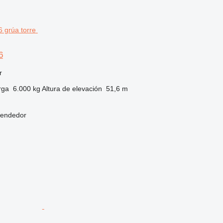
6
r
rga
6.000 kg
Altura de elevación
51,6 m
vendedor