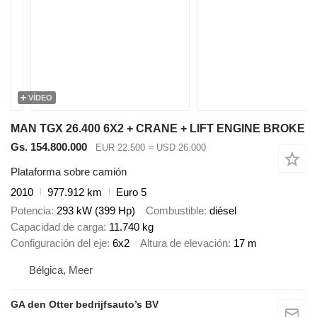
VÍDEO
MAN TGX 26.400 6X2 + CRANE + LIFT ENGINE BROKE
Gs. 154.800.000
EUR 22.500
≈ USD 26.000
Plataforma sobre camión
2010
977.912 km
Euro 5
Potencia
293 kW (399 Hp)
Combustible
diésel
Capacidad de carga
11.740 kg
Configuración del eje
6x2
Altura de elevación
17 m
Bélgica, Meer
GA den Otter bedrijfsauto’s BV