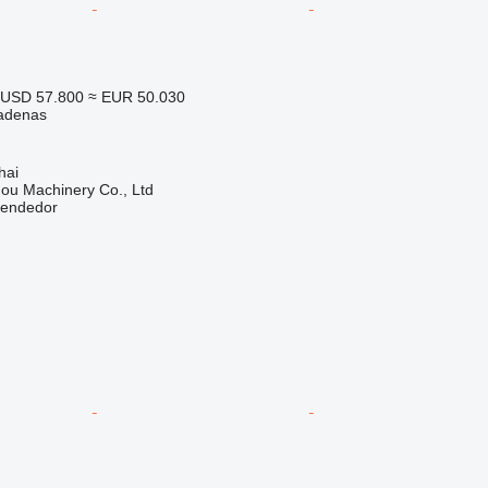
USD 57.800
≈ EUR 50.030
adenas
hai
ou Machinery Co., Ltd
vendedor