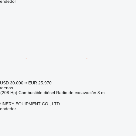
vendedor
USD 30.000
≈ EUR 25.970
adenas
(208 Hp)
Combustible
diésel
Radio de excavación
3 m
INERY EQUIPMENT CO., LTD.
vendedor