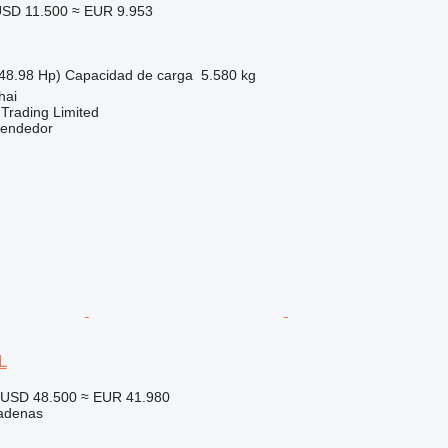
SD 11.500
≈ EUR 9.953
48.98 Hp)
Capacidad de carga
5.580 kg
hai
Trading Limited
vendedor
L
USD 48.500
≈ EUR 41.980
adenas