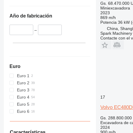
438
Gs. 68.470.000
U
Miniexcavadora
444
2023
Año de fabricación
C-series
869 m/h
Potencia
36 kW (
D series
China, Shang
–
E-series
Spark Machinery 
Contacte con el 
F-series
GC
M-series
MH
Euro
NR
PC
Euro 1
Euro 2
Euro 3
Euro 4
17
Euro 5
Volvo EC480D
Euro 6
Gs. 288.800.000
Excavadora de c
2024
Características
900 m/h