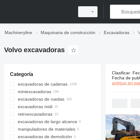
Machineryline
Maquinaria de construcción
Excavadoras
V
Volvo excavadoras
Clasificar
:
Fec
Categoría
1532 anunc
Fecha de publ
antiguo en par
excavadoras de cadenas
miniexcavadoras
excavadoras de ruedas
excavadoras midi
retroexcavadoras
excavadoras de largo alcance
manipuladores de materiales
excavadoras de demolición