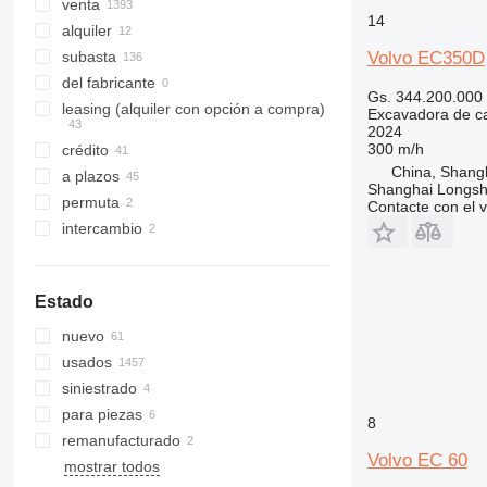
336
8014
EC 220
ECR305
venta
14
340
8016
EC 230
ECR355
alquiler
345
8018
EC 235
Volvo EC350D
subasta
349
8025
EC 240
del fabricante
Gs. 344.200.000
350
8026
EC 250
leasing (alquiler con opción a compra)
Excavadora de c
2024
365
8030
EC 280
300 m/h
crédito
374
8035
EC 290
China, Shang
a plazos
375
8045
EC 300
Shanghai Longsh
permuta
Contacte con el 
390
8050
EC 350
intercambio
395
8052
EC 360
416
8055
EC 380
420
8056
EC 460
Estado
422
8060
EC 480
nuevo
424
8065
EC 700
EC 480DL
usados
426
8080
EC 750EL
EC 480EL
siniestrado
428
8085
para piezas
430
JS
8
remanufacturado
432
JZ
Volvo EC 60
mostrar todos
434
NXT