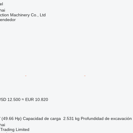
el
hai
tion Machinery Co., Ltd
vendedor
SD 12.500
≈ EUR 10.820
 (49.66 Hp)
Capacidad de carga
2.531 kg
Profundidad de excavación
hai
Trading Limited