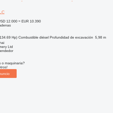
LC
SD 12.000
≈ EUR 10.390
adenas
134.69 Hp)
Combustible
diésel
Profundidad de excavación
5,98 m
hai
nery Ltd
vendedor
s o maquinaria?
tros!
nuncio