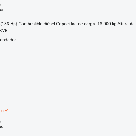
r
as
(136 Hp)
Combustible
diésel
Capacidad de carga
16.000 kg
Altura de
kive
vendedor
55R
r
as