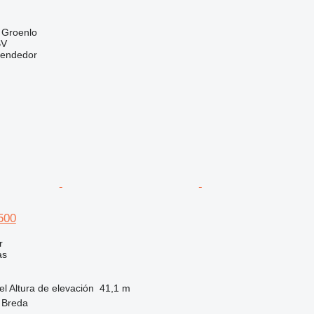
 Groenlo
BV
vendedor
500
r
as
el
Altura de elevación
41,1 m
 Breda