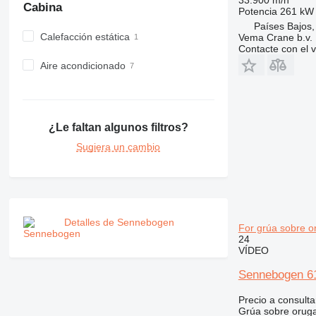
Cabina
Potencia
261 kW 
Países Bajos,
Calefacción estática
Vema Crane b.v.
Contacte con el 
Aire acondicionado
¿Le faltan algunos filtros?
Sugiera un cambio
Detalles de Sennebogen
For grúa sobre o
24
VÍDEO
Sennebogen 613
Precio a consulta
Grúa sobre orug