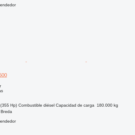
vendedor
500
r
as
(355 Hp)
Combustible
diésel
Capacidad de carga
180.000 kg
 Breda
vendedor