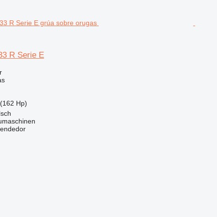
3 R Serie E
r
as
(162 Hp)
lsch
maschinen
vendedor