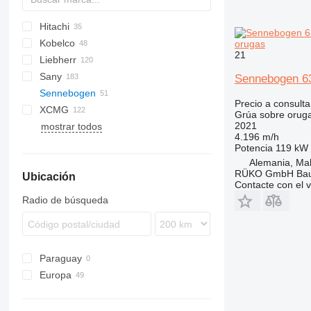
Hitachi
5299
BC
307
RH
CC
QUY
Kobelco
MC
320
EX
SCX
CCH
orugas
21
Liebherr
345
KH
DCH
7045
Sany
7055
HS
LS
25
CC
250
Sennebogen 63
Sennebogen
7065
LG
LC
SCC
Precio a consulta
XCMG
7150
LR
MC
STC
613
LS
TTC
URW
Grúa sobre orug
2021
mostrar todos
CKE
LTR
640
SC
QY
QUY
4.196 m/h
SK
643
Potencia
119 kW 
SL
653
Alemania, Ma
RÜKO GmbH Bau
Ubicación
655
Contacte con el 
673
Radio de búsqueda
690
2200
3300
Paraguay
5500
Europa
6100
Países Bajos
6113
Alemania
7700