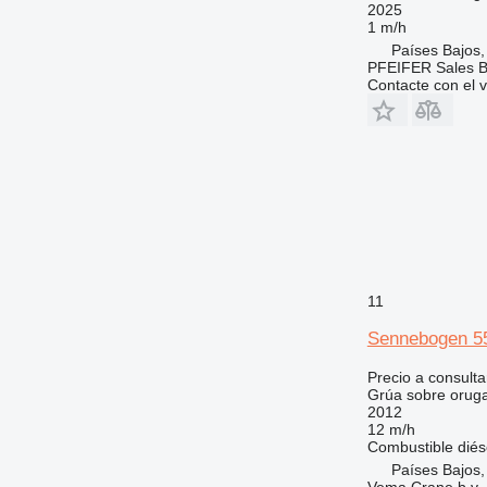
2025
1 m/h
Países Bajos,
PFEIFER Sales 
Contacte con el 
11
Sennebogen 5
Precio a consulta
Grúa sobre orug
2012
12 m/h
Combustible
diés
Países Bajos,
Vema Crane b.v.