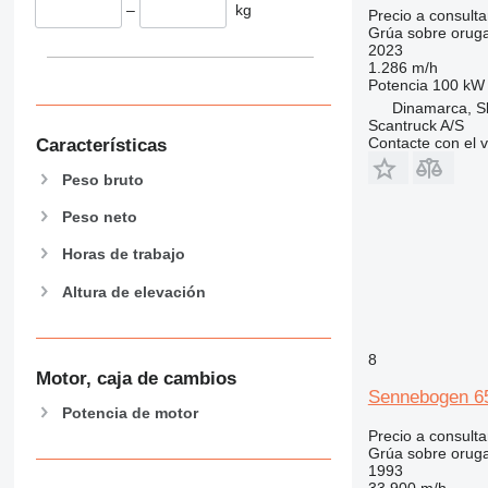
–
kg
Precio a consulta
Grúa sobre orug
2023
1.286 m/h
Potencia
100 kW 
Dinamarca, S
Scantruck A/S
Contacte con el 
Características
Peso bruto
Peso neto
Horas de trabajo
Altura de elevación
8
Motor, caja de cambios
Sennebogen 6
Potencia de motor
Precio a consulta
Grúa sobre orug
1993
33.900 m/h