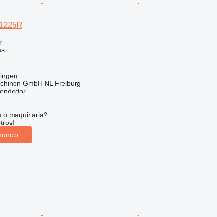
1225R
r
as
ningen
chinen GmbH NL Freiburg
vendedor
s o maquinaria?
tros!
nuncio