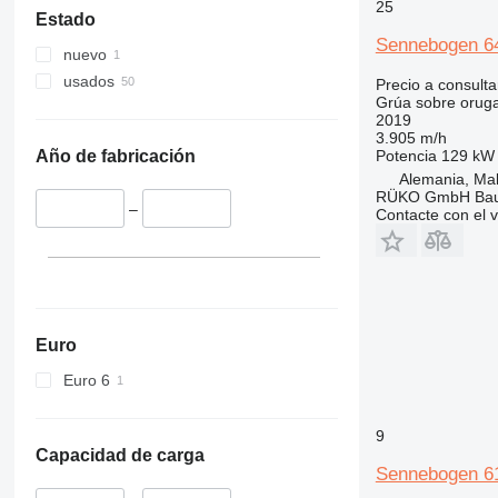
25
Estado
Sennebogen 64
nuevo
usados
Precio a consulta
Grúa sobre orug
2019
3.905 m/h
Potencia
129 kW 
Año de fabricación
Alemania, Ma
RÜKO GmbH Bau
–
Contacte con el 
Euro
Euro 6
9
Capacidad de carga
Sennebogen 6