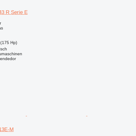
3 R Serie E
r
as
(175 Hp)
lsch
maschinen
vendedor
13E-M