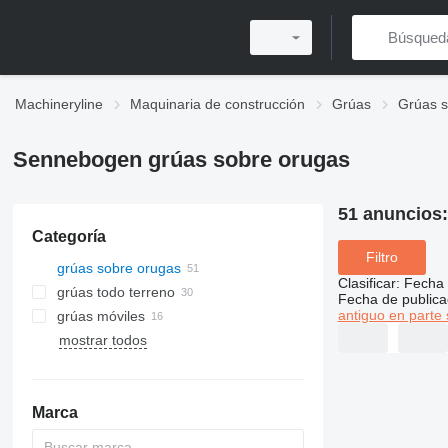
Machineryline
Maquinaria de construcción
Grúas
Grúas s
Sennebogen grúas sobre orugas
51 anuncios
Categoría
Filtro
grúas sobre orugas
Clasificar
:
Fecha 
grúas todo terreno
Fecha de publica
antiguo en parte 
grúas móviles
mostrar todos
Marca