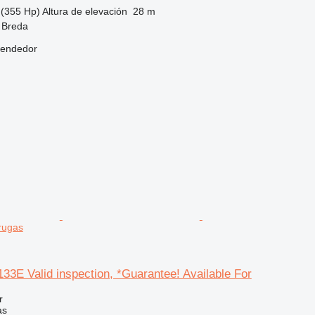
(355 Hp)
Altura de elevación
28 m
 Breda
vendedor
rugas
3E Valid inspection, *Guarantee! Available For
r
as