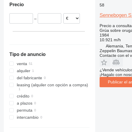
Precio
58
Dinamarca
S series
Reino Unido
S 612
Sennebogen S
–
Francia
S 1225
Precio a consulta
Grecia
Grúa sobre orug
Chequia
1984
10.921 m/h
Rumanía
Alemania, Te
mostrar todos
Zeppelin Baumas
Tipo de anuncio
Contacte con el 
venta
¿Vende vehículo
alquiler
¡Hagalo con noso
del fabricante
Publicar el a
leasing (alquiler con opción a compra)
crédito
a plazos
permuta
intercambio