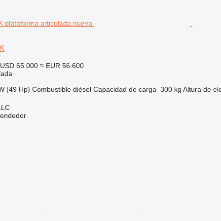
K
USD 65.000
≈ EUR 56.600
lada
W (49 Hp)
Combustible
diésel
Capacidad de carga
300 kg
Altura de el
LLC
vendedor