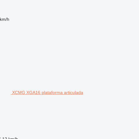
 km/h
XCMG XGA16 plataforma articulada
6,12 km/h