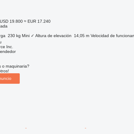
USD 19.800
≈ EUR 17.240
lada
rga
230 kg
Mini
✓
Altura de elevación
14,05 m
Velocidad de funciona
u
e Inc.
vendedor
s o maquinaria?
tros!
nuncio