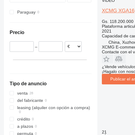
VÍDEO
Toucan
XCMG XGA16
Paraguay
Gs. 118.200.000
Plataforma articu
2021
Precio
Capacidad de ca
China, Xuzho
–
XCMG E-commerc
Contacte con el 
¿Vende vehículo
¡Hagalo con noso
Publicar el a
Tipo de anuncio
venta
del fabricante
leasing (alquiler con opción a compra)
crédito
a plazos
21
permuta