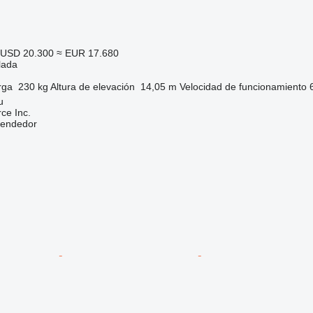
USD 20.300
≈ EUR 17.680
lada
rga
230 kg
Altura de elevación
14,05 m
Velocidad de funcionamiento
u
e Inc.
vendedor