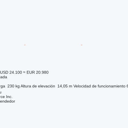
USD 24.100
≈ EUR 20.980
lada
rga
230 kg
Altura de elevación
14,05 m
Velocidad de funcionamiento
u
e Inc.
vendedor