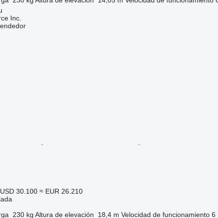
u
e Inc.
vendedor
USD 30.100
≈ EUR 26.210
lada
rga
230 kg
Altura de elevación
18,4 m
Velocidad de funcionamiento
6