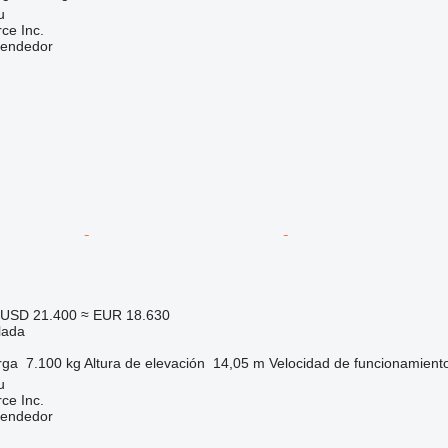
u
e Inc.
vendedor
USD 21.400
≈ EUR 18.630
lada
rga
7.100 kg
Altura de elevación
14,05 m
Velocidad de funcionamient
u
e Inc.
vendedor