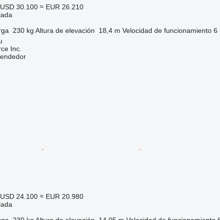
USD 30.100
≈ EUR 26.210
lada
rga
230 kg
Altura de elevación
18,4 m
Velocidad de funcionamiento
6
u
e Inc.
vendedor
USD 24.100
≈ EUR 20.980
lada
rga
230 kg
Altura de elevación
14,05 m
Velocidad de funcionamiento