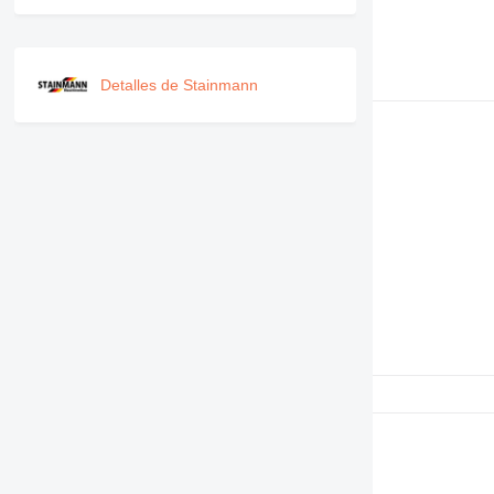
PM
RM
V-series
Detalles de Stainmann