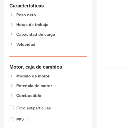
826
Características
906
907
Peso neto
908
Horas de trabajo
910
914
Capacidad de carga
918
Velocidad
920
924
926
Motor, caja de cambios
928
930
Modelo de motor
938
Potencia de motor
950
Combustible
953
955
Filtro antipartículas
962
963
EEV
966