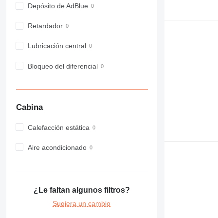
972
Depósito de AdBlue
973
Retardador
980
982
Lubricación central
988
990
Bloqueo del diferencial
992
AP
C-series
Cabina
CB
CS
Calefacción estática
D series
E-series
Aire acondicionado
F-series
GC
IT
¿Le faltan algunos filtros?
M-series
MH
Sugiera un cambio
NR