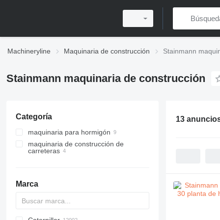
Machineryline
Maquinaria de construcción
Stainmann maquin
Stainmann maquinaria de construcción
Categoría
13 anuncio
maquinaria para hormigón
maquinaria de construcción de
plantas de hormigón
carreteras
plantas de hormigón
plantas de asfalto
estacionarias
máquinas de fusión de betún
plantas de hormigón compactas
Marca