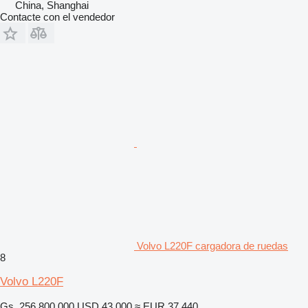
China, Shanghai
Contacte con el vendedor
Volvo L220F cargadora de ruedas
8
Volvo L220F
Gs. 256.800.000
USD 43.000
≈ EUR 37.440