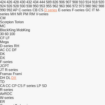
424
426
428
430
432
434
444
589
826
906
907
908
910
914
918
920
924
926
928
930
938
950
953
955
962
963
966
972
973
980
982
988
990
992
AP
C-series
CB
CS
D series
E-series
F-series
GC
IT
M-
series
MH
NR
PM
RM
V-series
CM
Scorpion
Torion
MC
BlockKing
MobKing
30
60
100
CF
LF
Mega
D-series
RH
AC
CC
DF
DK
DX
F-series
JCPT
JT
R-series
Framax
Frami
DH
DL
DX
TD
CA
CC
CP
CS
F series
LP
SD
R-series
AirROC
W-series
ER