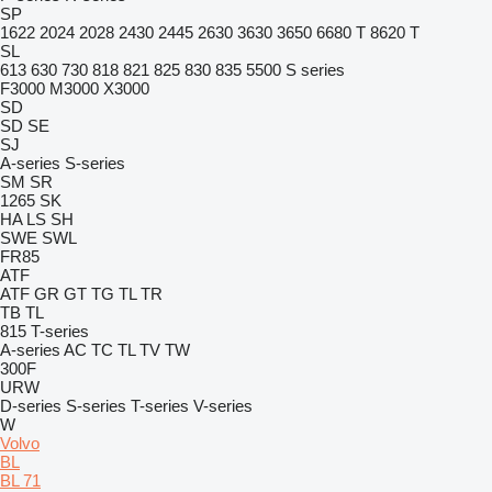
SP
1622
2024
2028
2430
2445
2630
3630
3650
6680 T
8620 T
SL
613
630
730
818
821
825
830
835
5500
S series
F3000
M3000
X3000
SD
SD
SE
SJ
A-series
S-series
SM
SR
1265
SK
HA
LS
SH
SWE
SWL
FR85
ATF
ATF
GR
GT
TG
TL
TR
TB
TL
815
T-series
A-series
AC
TC
TL
TV
TW
300F
URW
D-series
S-series
T-series
V-series
W
Volvo
BL
BL 71