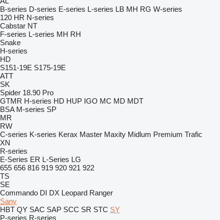
AL
B-series
D-series
E-series
L-series
LB
MH
RG
W-series
120
HR
N-series
Cabstar
NT
F-series
L-series
MH
RH
Snake
H-series
HD
S151-19E
S175-19E
ATT
SK
Spider 18.90 Pro
GTMR
H-series
HD
HUP
IGO
MC
MD
MDT
BSA
M-series
SP
MR
RW
C-series
K-series
Kerax
Master
Maxity
Midlum
Premium
Trafic
XN
R-series
E-Series
ER
L-Series
LG
655
656
816
919
920
921
922
TS
SE
Commando
DI
DX
Leopard
Ranger
Sany
HBT
QY
SAC
SAP
SCC
SR
STC
SY
P-series
R-series