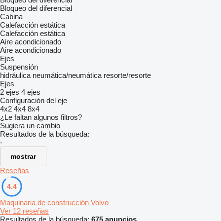
Bloqueo del diferencial
Cabina
Calefacción estática
Calefacción estática
Aire acondicionado
Aire acondicionado
Ejes
Suspensión
hidráulica
neumática/neumática
resorte/resorte
Ejes
2 ejes
4 ejes
Configuración del eje
4x2
4x4
8x4
¿Le faltan algunos filtros?
Sugiera un cambio
Resultados de la búsqueda:
-
mostrar
Reseñas
4.4
Maquinaria de construcción Volvo
Ver 12 reseñas
Resultados de la búsqueda:
675 anuncios