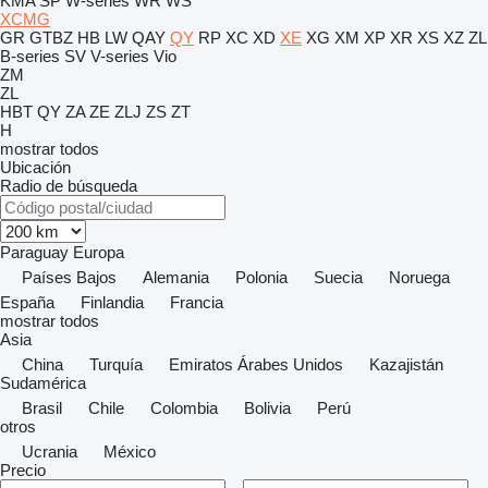
KMA
SP
W-series
WR
WS
XCMG
GR
GTBZ
HB
LW
QAY
QY
RP
XC
XD
XE
XG
XM
XP
XR
XS
XZ
ZL
B-series
SV
V-series
Vio
ZM
ZL
HBT
QY
ZA
ZE
ZLJ
ZS
ZT
H
mostrar todos
Ubicación
Radio de búsqueda
Paraguay
Europa
Países Bajos
Alemania
Polonia
Suecia
Noruega
España
Finlandia
Francia
mostrar todos
Asia
China
Turquía
Emiratos Árabes Unidos
Kazajistán
Sudamérica
Brasil
Chile
Colombia
Bolivia
Perú
otros
Ucrania
México
Precio