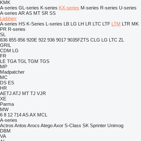
KMK
A-series
GL-series
K-series
KX-series
M-series
R-series
U-series
A-series
AR
AS
MT
SR
SS
Liebherr
A-series
HS
K-Series
L-series
LB
LG
LH
LR
LTC
LTF
LTM
LTR
MK
PR
R-series
SL
836
855
856
920E
922
936
9017
9035FZTS
CLG
LG
LTC
ZL
GRIL
CDM
LG
FR
LE
TGA
TGL
TGM
TGS
MP
Madpatcher
MC
DS
ES
HR
AETJ
ATJ
MT
TJ
VJR
XE
Parma
MW
6
8
12
714
AS
AX
MCL
A-series
Actros
Antos
Arocs
Atego
Axor
S-Class
SK
Sprinter
Unimog
DBM
VA