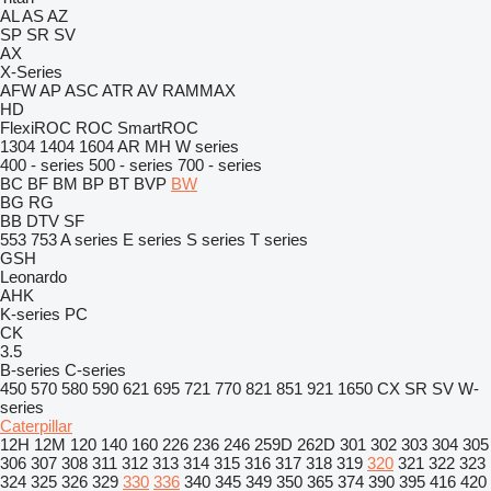
AL
AS
AZ
SP
SR
SV
AX
X-Series
AFW
AP
ASC
ATR
AV
RAMMAX
HD
FlexiROC
ROC
SmartROC
1304
1404
1604
AR
MH
W series
400 - series
500 - series
700 - series
BC
BF
BM
BP
BT
BVP
BW
BG
RG
BB
DTV
SF
553
753
A series
E series
S series
T series
GSH
Leonardo
AHK
K-series
PC
CK
3.5
B-series
C-series
450
570
580
590
621
695
721
770
821
851
921
1650
CX
SR
SV
W-
series
Caterpillar
12H
12M
120
140
160
226
236
246
259D
262D
301
302
303
304
305
306
307
308
311
312
313
314
315
316
317
318
319
320
321
322
323
324
325
326
329
330
336
340
345
349
350
365
374
390
395
416
420