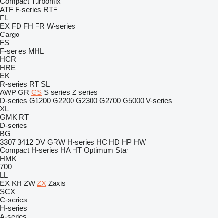
Compact
Turbomix
ATF
F-series
RTF
FL
EX
FD
FH
FR
W-series
Cargo
FS
F-series
MHL
HCR
HRE
EK
R-series
RT
SL
AWP
GR
GS
S series
Z series
D-series
G1200
G2200
G2300
G2700
G5000
V-series
XL
GMK
RT
D-series
BG
3307
3412
DV
GRW
H-series
HC
HD
HP
HW
Compact
H-series
HA
HT
Optimum
Star
HMK
700
LL
EX
KH
ZW
ZX
Zaxis
SCX
C-series
H-series
A-series