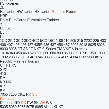
FS
K-series
ZL
HL-series
HW-series
HX-series
R-series
Robex
HBR
Daily
EuroCargo
Eurotrakker
Trakker
YF
DD
SD
ELF
IT
1CX
2CX
3CX
3DX
4CX
5CX
16C-1
86
110
205
215
220X
225
403
406
407
409
426
427
435S
436
437
456
457
8008
8018
8025
8026
8030
8035
CT
JS
JZ
NXT
S-Series
TM
VMT
Vibromax
10
340AJ
450
460
520
600
660
680
800
860
1230
1250
1350
1930
1932
2030
2630
2646
3246
3369
3394
4069
4394
E-series
Liftlux
Pecolift
R-series
Toucan
CT
HT
KV
SPX
410
PM
KR
NK
KR
KM
7055
7150
CKE
RK
SK
Komatsu
D series
GD
PC
PW
SK
WA
WB
5035
5050
5065
5075
8085
Allrad
KL
KT