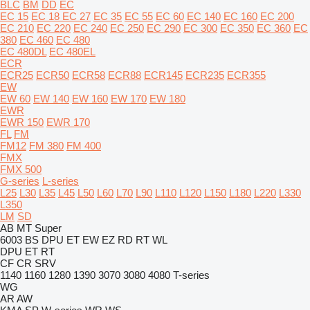
BLC
BM
DD
EC
EC 15
EC 18
EC 27
EC 35
EC 55
EC 60
EC 140
EC 160
EC 200
EC 210
EC 220
EC 240
EC 250
EC 290
EC 300
EC 350
EC 360
EC
380
EC 460
EC 480
EC 480DL
EC 480EL
ECR
ECR25
ECR50
ECR58
ECR88
ECR145
ECR235
ECR355
EW
EW 60
EW 140
EW 160
EW 170
EW 180
EWR
EWR 150
EWR 170
FL
FM
FM12
FM 380
FM 400
FMX
FMX 500
G-series
L-series
L25
L30
L35
L45
L50
L60
L70
L90
L110
L120
L150
L180
L220
L330
L350
LM
SD
AB
MT
Super
6003
BS
DPU
ET
EW
EZ
RD
RT
WL
DPU
ET
RT
CF
CR
SRV
1140
1160
1280
1390
3070
3080
4080
T-series
WG
AR
AW