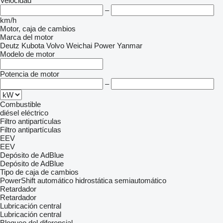
Velocidad
–
km/h
Motor, caja de cambios
Marca del motor
Deutz
Kubota
Volvo
Weichai Power
Yanmar
Modelo de motor
Potencia de motor
–
Combustible
diésel
eléctrico
Filtro antipartículas
Filtro antipartículas
EEV
EEV
Depósito de AdBlue
Depósito de AdBlue
Tipo de caja de cambios
PowerShift
automático
hidrostática
semiautomático
Retardador
Retardador
Lubricación central
Lubricación central
Bloqueo del diferencial