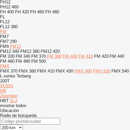
FH12
FH12 460
FH 400
FH 420
FH 460
FH 480
FL
FL12
FL12 380
FM
FM7
FM7 290
FM9
FM12
FM12 340
FM12 380
FM12 420
FM 330
FM 340
FM 370
FM 380
FM 400
FM 410
FM 420
FM 440
FM 460
FM 480
FM 500
FMX
FMX 370
FMX 380
FMX 410
FMX 430
FMX 460
FMX 500
FMX 540
L-series
Terberg
100T
XCMG
HB
Zoomlion
HBT
ZLJ
mostrar todos
Ubicación
Radio de búsqueda