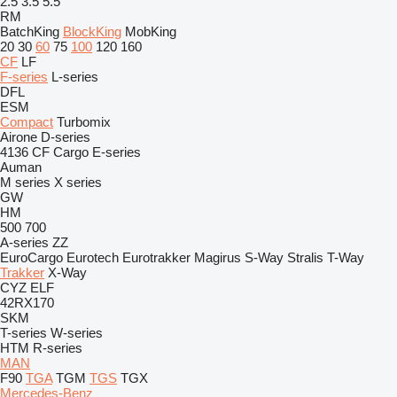
2.5
3.5
5.5
RM
BatchKing
BlockKing
MobKing
20
30
60
75
100
120
160
CF
LF
F-series
L-series
DFL
ESM
Compact
Turbomix
Airone
D-series
4136
CF
Cargo
E-series
Auman
M series
X series
GW
HM
500
700
A-series
ZZ
EuroCargo
Eurotech
Eurotrakker
Magirus
S-Way
Stralis
T-Way
Trakker
X-Way
CYZ
ELF
42RX170
SKM
T-series
W-series
HTM
R-series
MAN
F90
TGA
TGM
TGS
TGX
Mercedes-Benz