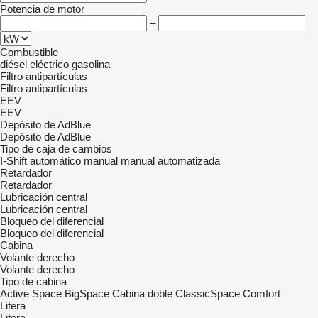
Potencia de motor
–
Combustible
diésel
eléctrico
gasolina
Filtro antipartículas
Filtro antipartículas
EEV
EEV
Depósito de AdBlue
Depósito de AdBlue
Tipo de caja de cambios
I-Shift
automático
manual
manual automatizada
Retardador
Retardador
Lubricación central
Lubricación central
Bloqueo del diferencial
Bloqueo del diferencial
Cabina
Volante derecho
Volante derecho
Tipo de cabina
Active Space
BigSpace
Cabina doble
ClassicSpace
Comfort
Litera
Litera