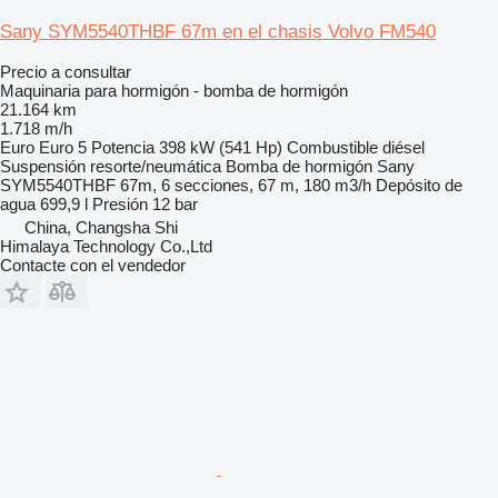
Sany SYM5540THBF 67m en el chasis Volvo FM540
Precio a consultar
Maquinaria para hormigón - bomba de hormigón
21.164 km
1.718 m/h
Euro
Euro 5
Potencia
398 kW (541 Hp)
Combustible
diésel
Suspensión
resorte/neumática
Bomba de hormigón
Sany
SYM5540THBF 67m, 6 secciones, 67 m, 180 m3/h
Depósito de
agua
699,9 l
Presión
12 bar
China, Changsha Shi
Himalaya Technology Co.,Ltd
Contacte con el vendedor