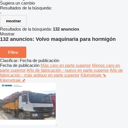
Sugiera un cambio
Resultados de la búsqueda:
-
mostrar
Resultados de la búsqueda:
132 anuncios
Mostrar
132 anuncios:
Volvo maquinaria para hormigón
Filtro
Clasificar
:
Fecha de publicación
Fecha de publicación
Más caro en parte superior
Menos caro en
parte superior
Año de fabricación - nuevo en parte superior
Año de
fabricación - más antiguo en parte superior
Kilometraje ⬊
Kilometraje ⬈