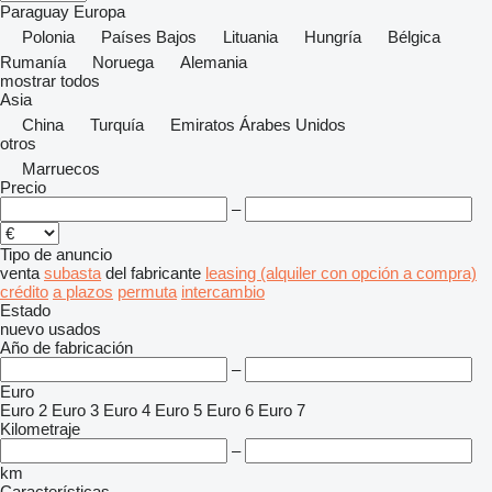
Paraguay
Europa
Polonia
Países Bajos
Lituania
Hungría
Bélgica
Rumanía
Noruega
Alemania
mostrar todos
Asia
China
Turquía
Emiratos Árabes Unidos
otros
Marruecos
Precio
–
Tipo de anuncio
venta
subasta
del fabricante
leasing (alquiler con opción a compra)
crédito
a plazos
permuta
intercambio
Estado
nuevo
usados
Año de fabricación
–
Euro
Euro 2
Euro 3
Euro 4
Euro 5
Euro 6
Euro 7
Kilometraje
–
km
Características