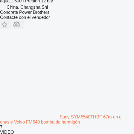
agua
1.600 l
Presión
12 bar
China, Changsha Shi
Concrete Power Brothers
Contacte con el vendedor
Sany SYM5540THBF 67m en el
chasis Volvo FM540 bomba de hormigón
7
VÍDEO