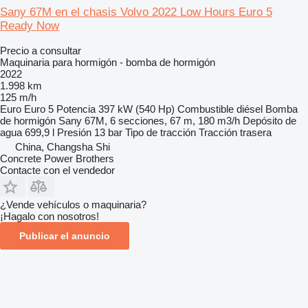
Sany 67M en el chasis Volvo 2022 Low Hours Euro 5
Ready Now
Precio a consultar
Maquinaria para hormigón - bomba de hormigón
2022
1.998 km
125 m/h
Euro
Euro 5
Potencia
397 kW (540 Hp)
Combustible
diésel
Bomba
de hormigón
Sany 67M, 6 secciones, 67 m, 180 m3/h
Depósito de
agua
699,9 l
Presión
13 bar
Tipo de tracción
Tracción trasera
China, Changsha Shi
Concrete Power Brothers
Contacte con el vendedor
¿Vende vehículos o maquinaria?
¡Hagalo con nosotros!
Publicar el anuncio