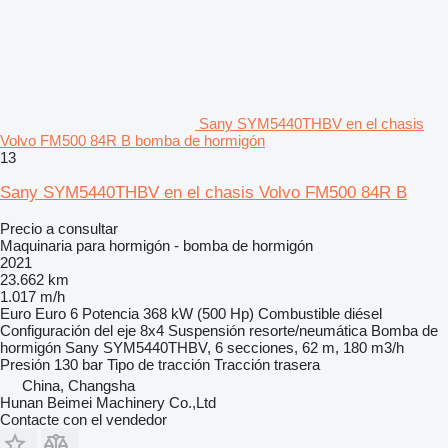
Sany SYM5440THBV en el chasis
Volvo FM500 84R B bomba de hormigón
13
Sany SYM5440THBV en el chasis Volvo FM500 84R B
Precio a consultar
Maquinaria para hormigón - bomba de hormigón
2021
23.662 km
1.017 m/h
Euro
Euro 6
Potencia
368 kW (500 Hp)
Combustible
diésel
Configuración del eje
8x4
Suspensión
resorte/neumática
Bomba de
hormigón
Sany SYM5440THBV, 6 secciones, 62 m, 180 m3/h
Presión
130 bar
Tipo de tracción
Tracción trasera
China, Changsha
Hunan Beimei Machinery Co.,Ltd
Contacte con el vendedor