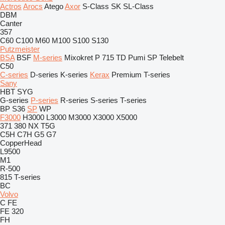
Actros
Arocs
Atego
Axor
S-Class
SK
SL-Class
DBM
Canter
357
C60
C100
M60
M100
S100
S130
Putzmeister
BSA
BSF
M-series
Mixokret
P 715 TD
Pumi
SP
Telebelt
C50
C-series
D-series
K-series
Kerax
Premium
T-series
Sany
HBT
SYG
G-series
P-series
R-series
S-series
T-series
BP
S36
SP
WP
F3000
H3000
L3000
M3000
X3000
X5000
371
380
NX
T5G
C5H
C7H
G5
G7
CopperHead
L9500
M1
R-500
815
T-series
BC
Volvo
C
FE
FE 320
FH