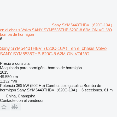
Sany SYM5440THBV（620C-10A）
en el chasis Volvo SANY SYM5535THB 620C‑8 62M ON VOLVO
bomba de hormigón
6
Sany SYM5440THBV（620C-10A） en el chasis Volvo
SANY SYM5535THB 620C‑8 62M ON VOLVO
Precio a consultar
Maquinaria para hormigón - bomba de hormigón
2019
49.550 km
1.132 m/h
Potencia
369 kW (502 Hp)
Combustible
gasolina
Bomba de
hormigón
Sany SYM5440THBV（620C-10A）, 6 secciones, 61 m
China, Changsha
Contacte con el vendedor